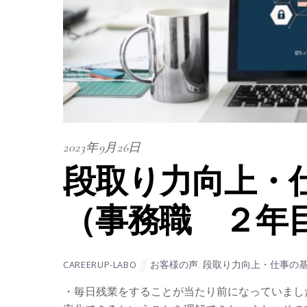
2023年9月26日
段取り力向上・
（事務職 ２年
お客様の声
,
段取り力向上・仕事の
CAREERUP-LABO
・毎日残業をすることが当たり前になっていまし